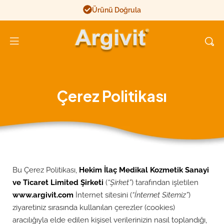
Ürünü Doğrula
Argivit
Çerez Politikası
Bu Çerez Politikası,
Hekim İlaç Medikal Kozmetik Sanayi
ve Ticaret Limited Şirketi
(
“Şirket”
) tarafından işletilen
www.argivit.com
İnternet sitesini (
“İnternet Sitemiz”
)
ziyaretiniz sırasında kullanılan çerezler (cookies)
aracılığıyla elde edilen kişisel verilerinizin nasıl toplandığı,