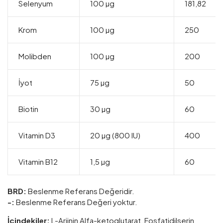
Selenyum
100 µg
181,82
Krom
100 µg
250
Molibden
100 µg
200
İyot
75 µg
50
Biotin
30 µg
60
Vitamin D3
20 µg (800 IU)
400
Vitamin B12
1,5 µg
60
BRD:
Beslenme Referans Değeridir.
-:
Beslenme Referans Değeri yoktur.
İçindekiler:
L-Arjinin Alfa-ketoglutarat, Fosfatidilserin