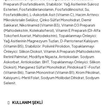
Preparatı (Fosfatidilserin, Stabilizör: Yağ Asitlerinin Sukroz
Esterleri, Fosfatidiletanolamin, Fosfatidilinositol, Su,
Fosfatidilkolin), L-Askorbik Asit (Vitamin C), Hacim Arttırıcı:
Mikrokristalin Selüloz, Çinko Sülfat Monohidrat, Demir
Sakkarat, Nikotinamid (Vitamin B3), Vitamin D3 Preparatı
(Maltodekstrin, Kolekalsiferol), Vitamin E Preparatı (Dl-Alfa
Tokoferil Asetat, Maltodekstrin), Topaklanmayı Önleyici:
Yağ Asitlerinin Magnezyum Tuzları, D-Pantotenat Kalsiyum
(Vitamin B5), Stabilizör: Polivinil Pirolidon, Topaklanmayı
Önleyici: Silikon Dioksit, Vitamin A Preparatı (Maltodekstrin,
Retinil Palmitat, Modifiye Nişasta, Antioksidan: Sodyum
Askorbat, Antioksidan: BHT, Topaklanmayı Önleyici: Silikon
Dioksit), Manganez Sülfat Monohidrat, Piridoksal 5’-Fosfat
(Vitamin B6), Tiamin Mononitrat (Vitamin B1), Krom Pikolinat,
Kalsiyum L-Metil Folat, Sodyum Molibdat Dihidrat, Sodyum
Selenit.
KULLANIM ŞEKLI