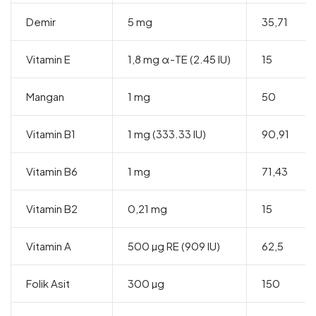
Demir
5 mg
35,71
Vitamin E
1,8 mg α-TE (2.45 IU)
15
Mangan
1 mg
50
Vitamin B1
1 mg (333.33 IU)
90,91
Vitamin B6
1 mg
71,43
Vitamin B2
0,21 mg
15
Vitamin A
500 µg RE (909 IU)
62,5
Folik Asit
300 µg
150