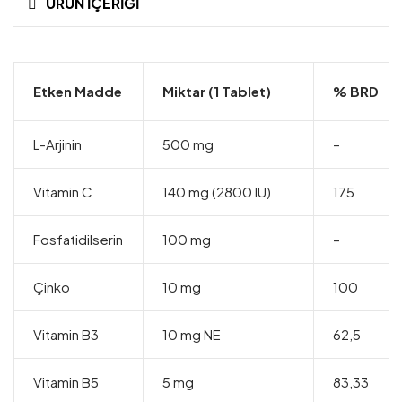
ÜRÜN İÇERIĞI
Etken Madde
Miktar (1 Tablet)
% BRD
L-Arjinin
500 mg
–
Vitamin C
140 mg (2800 IU)
175
Fosfatidilserin
100 mg
–
Çinko
10 mg
100
Vitamin B3
10 mg NE
62,5
Vitamin B5
5 mg
83,33