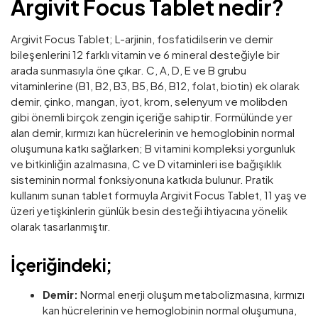
Argivit Focus Tablet nedir?
Argivit Focus Tablet; L-arjinin, fosfatidilserin ve demir
bileşenlerini 12 farklı vitamin ve 6 mineral desteğiyle bir
arada sunmasıyla öne çıkar. C, A, D, E ve B grubu
vitaminlerine (B1, B2, B3, B5, B6, B12, folat, biotin) ek olarak
demir, çinko, mangan, iyot, krom, selenyum ve molibden
gibi önemli birçok zengin içeriğe sahiptir. Formülünde yer
alan demir, kırmızı kan hücrelerinin ve hemoglobinin normal
oluşumuna katkı sağlarken; B vitamini kompleksi yorgunluk
ve bitkinliğin azalmasına, C ve D vitaminleri ise bağışıklık
sisteminin normal fonksiyonuna katkıda bulunur. Pratik
kullanım sunan tablet formuyla Argivit Focus Tablet, 11 yaş ve
üzeri yetişkinlerin günlük besin desteği ihtiyacına yönelik
olarak tasarlanmıştır.
İçeriğindeki;
Demir:
Normal enerji oluşum metabolizmasına, kırmızı
kan hücrelerinin ve hemoglobinin normal oluşumuna,