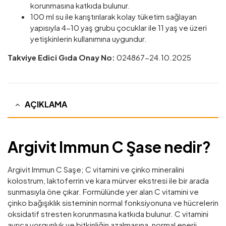
korunmasına katkıda bulunur.
100 ml su ile karıştırılarak kolay tüketim sağlayan
yapısıyla 4-10 yaş grubu çocuklar ile 11 yaş ve üzeri
yetişkinlerin kullanımına uygundur.
Takviye Edici Gıda Onay No:
024867-24.10.2025
AÇIKLAMA
Argivit Immun C Şase nedir?
Argivit Immun C Saşe; C vitamini ve çinko mineralini
kolostrum, laktoferrin ve kara mürver ekstresi ile bir arada
sunmasıyla öne çıkar. Formülünde yer alan C vitamini ve
çinko bağışıklık sisteminin normal fonksiyonuna ve hücrelerin
oksidatif stresten korunmasına katkıda bulunur. C vitamini
ayrıca yorgunluk ve bitkinliğin azalmasına, normal enerji