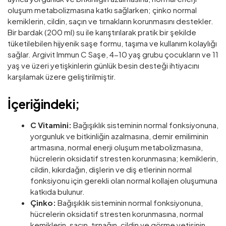
oluşum metabolizmasına katkı sağlarken; çinko normal
kemiklerin, cildin, saçın ve tırnakların korunmasını destekler.
Bir bardak (200 ml) su ile karıştırılarak pratik bir şekilde
tüketilebilen hijyenik saşe formu, taşıma ve kullanım kolaylığı
sağlar. Argivit Immun C Saşe, 4-10 yaş grubu çocukların ve 11
yaş ve üzeri yetişkinlerin günlük besin desteği ihtiyacını
karşılamak üzere geliştirilmiştir.
İçeriğindeki;
C Vitamini:
Bağışıklık sisteminin normal fonksiyonuna,
yorgunluk ve bitkinliğin azalmasına, demir emiliminin
artmasına, normal enerji oluşum metabolizmasına,
hücrelerin oksidatif stresten korunmasına; kemiklerin,
cildin, kıkırdağın, dişlerin ve diş etlerinin normal
fonksiyonu için gerekli olan normal kollajen oluşumuna
katkıda bulunur.
Çinko:
Bağışıklık sisteminin normal fonksiyonuna,
hücrelerin oksidatif stresten korunmasına, normal
kemiklerin, saçın, tırnağın, cildin ve görme yetisinin