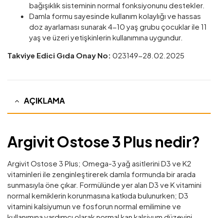
bağışıklık sisteminin normal fonksiyonunu destekler.
Damla formu sayesinde kullanım kolaylığı ve hassas
doz ayarlaması sunarak 4-10 yaş grubu çocuklar ile 11
yaş ve üzeri yetişkinlerin kullanımına uygundur.
Takviye Edici Gıda Onay No:
‭023149-28.02.2025‬
AÇIKLAMA
Argivit Ostose 3 Plus nedir?
Argivit Ostose 3 Plus; Omega-3 yağ asitlerini D3 ve K2
vitaminleri ile zenginleştirerek damla formunda bir arada
sunmasıyla öne çıkar. Formülünde yer alan D3 ve K vitamini
normal kemiklerin korunmasına katkıda bulunurken; D3
vitamini kalsiyumun ve fosforun normal emilimine ve
kullanımına yardımcı olarak normal kan kalsiyum düzeyini