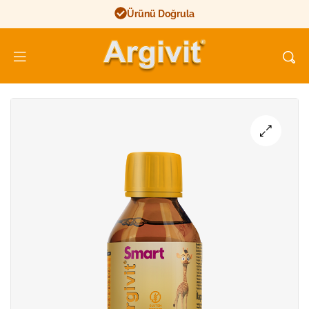
Ürünü Doğrula
Argivit