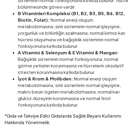
sisteminin normal fonksiyonuna katkıda bulunur; hücre
bölünmesinde görevi vardır.
B Vitaminleri Kompleksi (B1, B2, B3, B5, B6, B12,
Biotin, Folat):
Normal enerji oluşum
metabolizmasına, sinir sisteminin normal işleyişine,
yorgunluk ve bitkinliğin azalmasına, normal kırmızı kan
hücresi oluşumuna ve bağışıklık sisteminin normal
fonksiyonuna katkıda bulunur.
A Vitamini & Selenyum & E Vitamini & Mangan:
Bağışıklık sisteminin normal fonksiyonuna, normal
görme yetisinin korunmasına ve hücrelerin oksidatif
stresten korunmasına katkıda bulunur.
İyot & Krom & Molibden:
Normal enerji oluşum
metabolizmasına, sinir sisteminin normal işleyişine,
makro besin ögeleri metabolizmasına, normal kan
glukoz düzeyinin korunmasına ve normal tiroit
fonksiyonuna katkıda bulunur.
*Gıda ve Takviye Edici Gıdalarda Sağlık Beyanı Kullanımı
Hakkında Yönetmelik