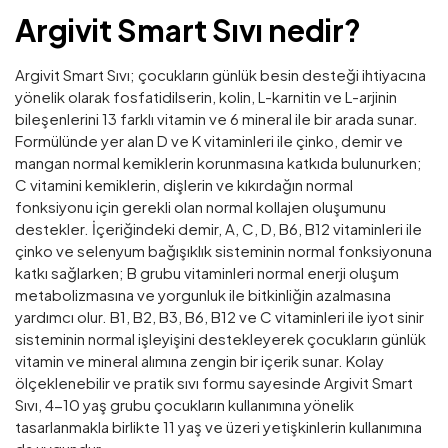
Argivit Smart Sıvı nedir?
Argivit Smart Sıvı; çocukların günlük besin desteği ihtiyacına
yönelik olarak fosfatidilserin, kolin, L-karnitin ve L-arjinin
bileşenlerini 13 farklı vitamin ve 6 mineral ile bir arada sunar.
Formülünde yer alan D ve K vitaminleri ile çinko, demir ve
mangan normal kemiklerin korunmasına katkıda bulunurken;
C vitamini kemiklerin, dişlerin ve kıkırdağın normal
fonksiyonu için gerekli olan normal kollajen oluşumunu
destekler. İçeriğindeki demir, A, C, D, B6, B12 vitaminleri ile
çinko ve selenyum bağışıklık sisteminin normal fonksiyonuna
katkı sağlarken; B grubu vitaminleri normal enerji oluşum
metabolizmasına ve yorgunluk ile bitkinliğin azalmasına
yardımcı olur. B1, B2, B3, B6, B12 ve C vitaminleri ile iyot sinir
sisteminin normal işleyişini destekleyerek çocukların günlük
vitamin ve mineral alımına zengin bir içerik sunar. Kolay
ölçeklenebilir ve pratik sıvı formu sayesinde Argivit Smart
Sıvı, 4-10 yaş grubu çocukların kullanımına yönelik
tasarlanmakla birlikte 11 yaş ve üzeri yetişkinlerin kullanımına