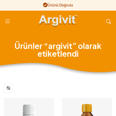
Ürünü Doğrula
Argivit
Ürünler “argivit” olarak
etiketlendi