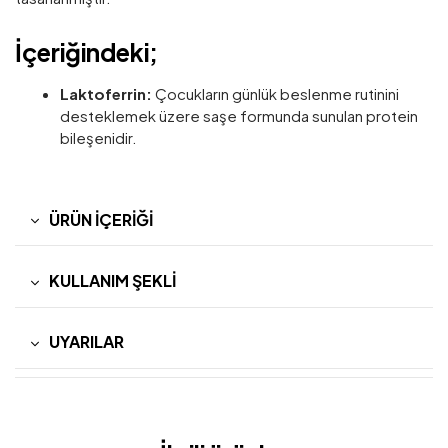
İçeriğindeki;
Laktoferrin:
Çocukların günlük beslenme rutinini
desteklemek üzere saşe formunda sunulan protein
bileşenidir.
ÜRÜN İÇERIĞI
KULLANIM ŞEKLI
UYARILAR